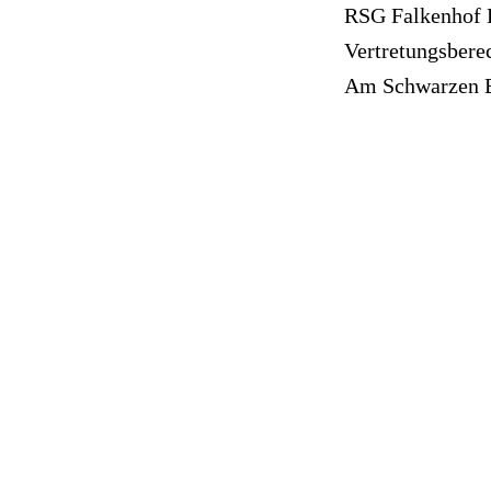
RSG Falkenhof 
Vertretungsberec
Am Schwarzen 
64521 Groß-Ge
E-Mail:
netzmei
Satzung RSG Falk
Satzung RSG Falk