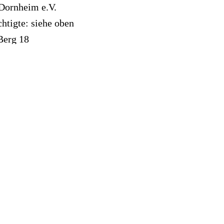
Dornheim e.V.
htigte: siehe oben
Berg 18
rau Dornheim
ster@rsg-dornheim.de
enhof Dornheim e.V..pdf
(36.09KB)
enhof Dornheim e.V..pdf
(36.09KB)